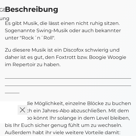
Beschreibung
AGB
tung
Es gibt Musik, die lässt einen nicht ruhig sitzen.
Sogenannte Swing-Musik oder auch bekannter
unter "Rock´n´Roll".
Zu diesere Musik ist ein Discofox schwierig und
daher ist es gut, den Foxtrott bzw. Boogie Woogie
im Repertoir zu haben.
____________________________________________________
____________________________________________________
______
Ihr habt die Möglichkeit, einzelne Blöcke zu buchen
oder gleich ein Jahres-Abo abzuschließen. Mit dem
Jahres-Abo könnt Ihr solange in dem Level bleiben,
bis Ihr Euch sicher genug fühlt um zu wechseln.
Außerdem habt ihr viele weitere Vorteile damit: