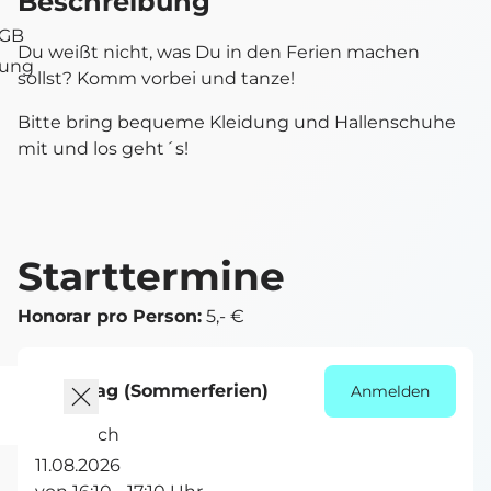
Beschreibung
AGB
Du weißt nicht, was Du in den Ferien machen
tung
sollst? Komm vorbei und tanze!
Bitte bring bequeme Kleidung und Hallenschuhe
mit und los geht´s!
Starttermine
Honorar pro Person:
5,- €
Dienstag (Sommerferien)
Anmelden
Miesbach
11.08.2026