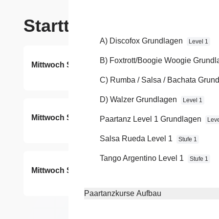
Starttermine
A) Discofox Grundlagen
Level 1
B) Foxtrott/Boogie Woogie Grund
Mittwoch Schnupperstunde
09
vo
C) Rumba / Salsa / Bachata Grun
D) Walzer Grundlagen
Level 1
Mittwoch Schnupperstunde
28
Paartanz Level 1 Grundlagen
Leve
vo
Salsa Rueda Level 1
Stufe 1
Tango Argentino Level 1
Stufe 1
Mittwoch Schnupperstunde
23
vo
Paartanzkurse Aufbau