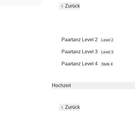
Zurück
Paartanz Level 2
Level 2
Paartanz Level 3
Level 3
Paartanz Level 4
Stufe 4
Du willst ein
gemeinsames Hob
Hochzeit
Zurück