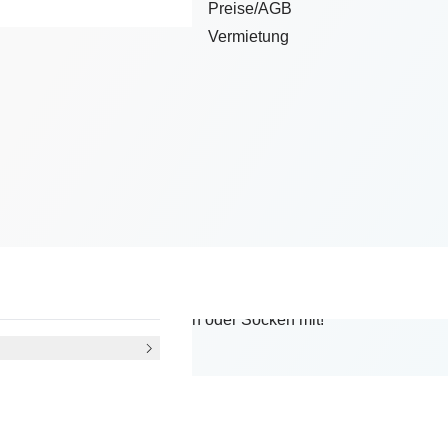
Preise/AGB
Vermietung
urs zu Dir paßt!
n und bring Turnschläppchen oder Socken mit!