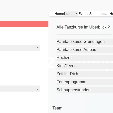
Home
Kurse
Events
Stundenplan
Ho
Alle Tanzkurse im Überblick
Paartanzkurse Grundlagen
Paartanzkurse Aufbau
Level 2 Schnu
Hochzeit
Kids/Teens
Zeit für Dich
Ferienprogramm
Schnupperstunden
Team