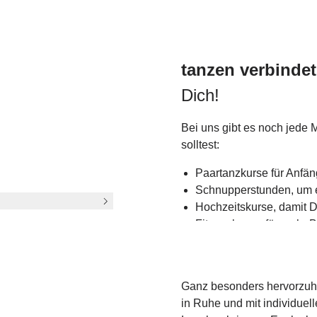
tanzen verbindet
Dich!
Bei uns gibt es noch jede
solltest:
Paartanzkurse für Anfän
Schnupperstunden, um e
by?
Hochzeitskurse, damit D
Fitnesskurse, für mehr
Tanzevents, bei denen D
stellen kannst
Ganz besonders hervorzuhe
in Ruhe und mit individuel