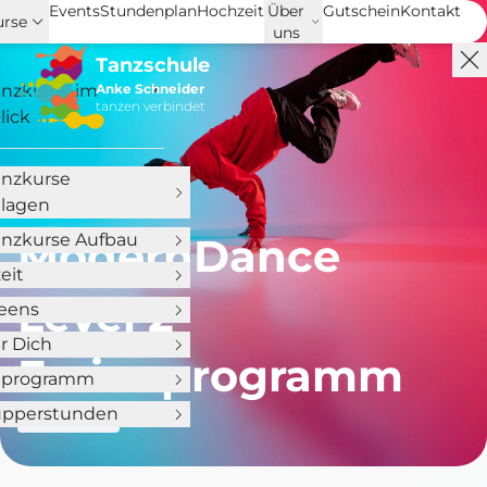
Events
Stundenplan
Hochzeit
Über
Gutschein
Kontakt
urse
uns
Tanzschule
anzkurse im
Anke Schneider
tanzen verbindet
lick
anzkurse
lagen
anzkurse Aufbau
ModernDance
eit
Level 2
Teens
ür Dich
Ferienprogramm
nprogramm
pperstunden
ab 11 Jahre