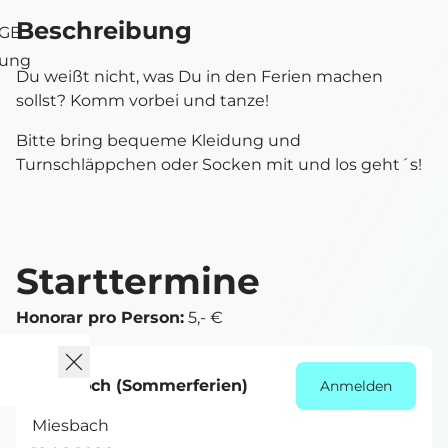
Beschreibung
AGB
tung
Du weißt nicht, was Du in den Ferien machen
sollst? Komm vorbei und tanze!
Bitte bring bequeme Kleidung und
Turnschläppchen oder Socken mit und los geht´s!
Starttermine
Honorar pro Person:
5,- €
Mittwoch (Sommerferien)
Anmelden
Miesbach