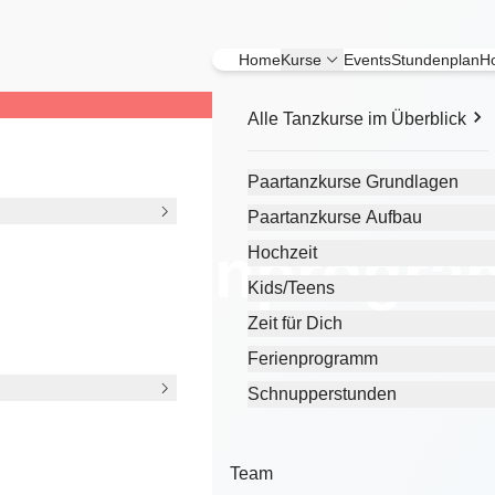
Home
Kurse
Events
Stundenplan
Ho
Alle Tanzkurse im Überblick
Paartanzkurse Grundlagen
Paartanzkurse Aufbau
 2 Ferienprogr
Hochzeit
Kids/Teens
Zeit für Dich
Ferienprogramm
Schnupperstunden
Team