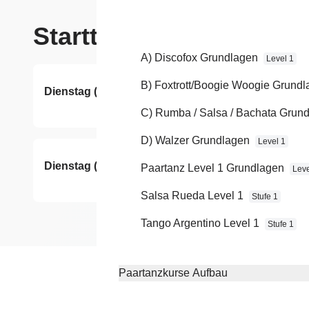
Starttermine
A) Discofox Grundlagen
Level 1
B) Foxtrott/Boogie Woogie Grund
Dienstag (Sommerferien)
11
vo
C) Rumba / Salsa / Bachata Grun
D) Walzer Grundlagen
Level 1
Dienstag (Sommerferien)
08
Paartanz Level 1 Grundlagen
Leve
vo
Salsa Rueda Level 1
Stufe 1
Tango Argentino Level 1
Stufe 1
Paartanzkurse Aufbau