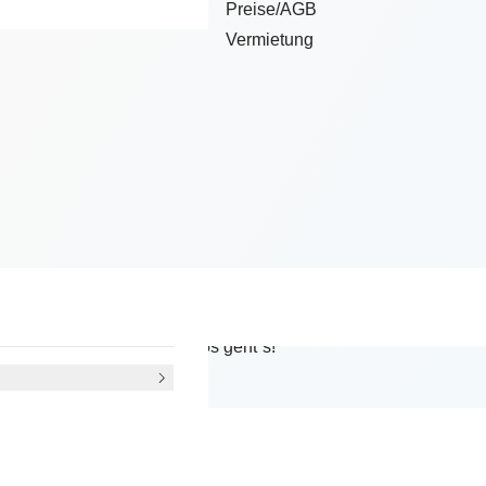
Preise/AGB
Vermietung
Ferien machen sollst? Komm vorbei und tanze!
nd Hallenschuhe mit und los geht´s!