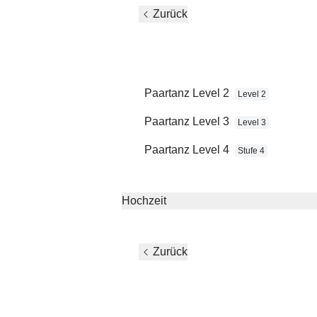
Zurück
Du willst ein
Paartanz Level 2
Level 2
gemeinsames Hob
Paartanz Level 3
Level 3
Paartanz Level 4
Stufe 4
Hochzeit
Zurück