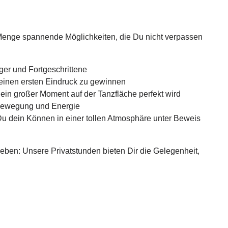
 Menge spannende Möglichkeiten, die Du nicht verpassen
ger und Fortgeschrittene
inen ersten Eindruck zu gewinnen
ein großer Moment auf der Tanzfläche perfekt wird
 Bewegung und Energie
u dein Können in einer tollen Atmosphäre unter Beweis
ben: Unsere Privatstunden bieten Dir die Gelegenheit,
ler Anleitung Deine Tanzfähigkeiten auf das nächste
alleine oder zu zweit – bei uns findest Du das, was Dich