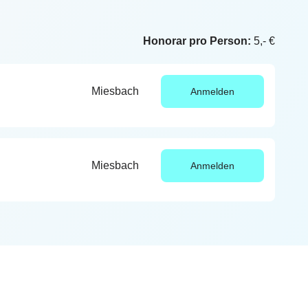
Honorar pro Person:
5,- €
Miesbach
Anmelden
Miesbach
Anmelden
- wir haben den passenden Kurs für