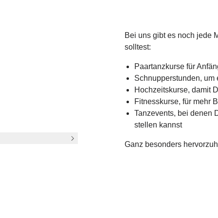
Dich!
Bei uns gibt es noch jede
solltest:
Paartanzkurse für Anfän
Schnupperstunden, um e
by?
Hochzeitskurse, damit D
Fitnesskurse, für mehr
Tanzevents, bei denen D
stellen kannst
Ganz besonders hervorzuhe
in Ruhe und mit individuel
Level zu bringen. Egal, ob 
in Schwung bringt!