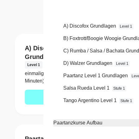
Du hast n
A) Discofox Grundlagen
Level 1
B) Foxtrott/Boogie Woogie Grund
A) Discofox
B) F
C) Rumba / Salsa / Bachata Grun
Grundlagen
Woog
D) Walzer Grundlagen
Level 1
Level 1
Level 
einmalig 150,- € (6 x 60
einmal
Paartanz Level 1 Grundlagen
Leve
Minuten)
Minute
Salsa Rueda Level 1
Stufe 1
Mehr erfahren
Tango Argentino Level 1
Stufe 1
Paartanzkurse Aufbau
Paartanz Level 1
Sals