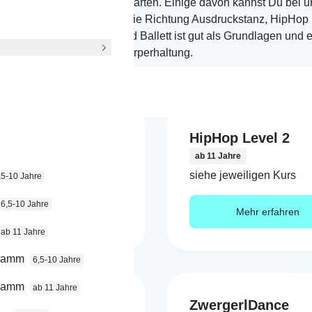
nz-Bereich gibt es viele Sparten. Einige davon kannst Du bei u
odernDance geht mehr in die Richtung Ausdruckstanz, HipHop i
einlich jedem bekannt. Und Ballett ist gut als Grundlagen und e
Körperhaltung.
op Level 1
HipHop Level 2
 Jahre
ab 11 Jahre
jeweiligen Kurs
siehe jeweiligen Kurs
,5-10 Jahre
6,5-10 Jahre
Mehr erfahren
Mehr erfahren
ab 11 Jahre
gramm
6,5-10 Jahre
gramm
ab 11 Jahre
Class Level 3
ZwergerlDance