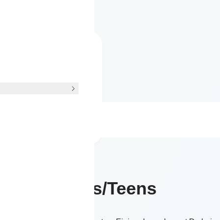
zeitskurs
itskurs
ig 150,- € (6x 60
n)
Mehr erfahren
Kids/Teens