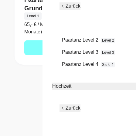
Zurück
Grundlagen
Stufe 1
Level 1
siehe 
65,- € / Monat (Laufzeit 12
Monate)
Paartanz Level 2
Level 2
Mehr erfahren
Paartanz Level 3
Level 3
Paartanz Level 4
Stufe 4
Hochzeit
Zurück
Wenn Du 
1 Jahr ta