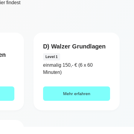
er findest
D) Walzer Grundlagen
en
Level 1
einmalig 150,- € (6 x 60
Minuten)
Mehr erfahren
evel