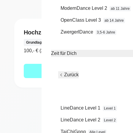
ModernDance Level 2
ab 11 Jahre
OpenClass Level 3
ab 14 Jahre
Hochzeits Workshop
Hoch
ZwergerlDance
3,5-6 Jahre
Hochze
Grundlagen Workshop
einmal
100,- € (2 x 120 Minuten)
Zeit für Dich
Minute
Mehr erfahren
Zurück
LineDance Level 1
Level 1
LineDance Level 2
Level 2
TaiChiGong
Alle Level