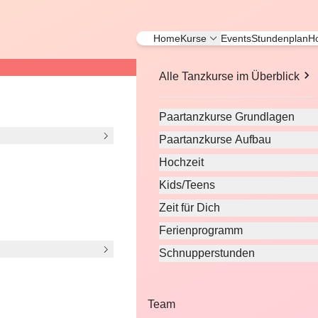
Home
Kurse
Events
Stundenplan
Ho
Alle Tanzkurse im Überblick
Paartanzkurse Grundlagen
Paartanzkurse Aufbau
Hochzeit
Kids/Teens
Zeit für Dich
Ferienprogramm
Schnupperstunden
 bieten Ihnen eine
 uns wird jedes
Team