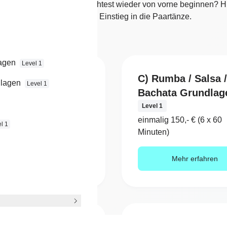
och nicht getanzt oder möchtest wieder von vorne beginnen? Hi
Du den perfekten Einstieg in die Paartänze.
lagen
Level 1
oxtrott/Boogie
C) Rumba / Salsa /
dlagen
Level 1
ie Grundlagen
Bachata Grundlag
1
Level 1
ig 150,- € (6 x 60
einmalig 150,- € (6 x 60
l 1
n)
Minuten)
Mehr erfahren
Mehr erfahren
a Rueda Level 1
Tango Argentino L