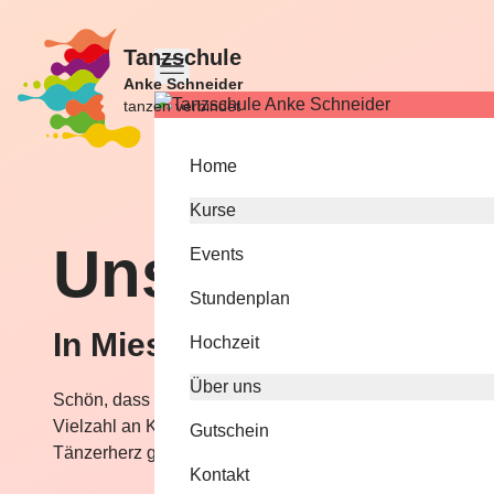
Tanzschule
Anke Schneider
tanzen verbindet
Home
Kurse
Unse­re Kurse
Events
Stundenplan
In Miesbach
Hochzeit
Über uns
Schön, dass Sie sich für unsere Kurse interessieren. Wir
Vielzahl an Kursen und Programmen in Miesbach an. Bei
Gutschein
Tänzerherz glücklich!
Kontakt