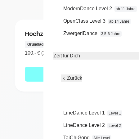
ModernDance Level 2
ab 11 Jahre
OpenClass Level 3
ab 14 Jahre
Hochzeits Workshop
Hoch
ZwergerlDance
3,5-6 Jahre
Hochze
Grundlagen Workshop
einmal
100,- € (2 x 120 Minuten)
Zeit für Dich
Minute
Mehr erfahren
Zurück
LineDance Level 1
Level 1
LineDance Level 2
Level 2
TaiChiGong
Alle Level