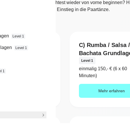
och nicht getanzt oder möchtest wieder von vorne beginnen? Hi
Du den perfekten Einstieg in die Paartänze.
lagen
Level 1
oxtrott/Boogie
C) Rumba / Salsa /
dlagen
Level 1
ie Grundlagen
Bachata Grundlag
1
Level 1
ig 150,- € (6 x 60
einmalig 150,- € (6 x 60
l 1
n)
Minuten)
Mehr erfahren
Mehr erfahren
a Rueda Level 1
Tango Argentino L