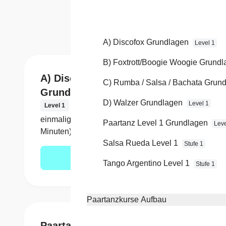
Du hast n
A) Discofox Grundlagen
Level 1
B) Foxtrott/Boogie Woogie Grund
A) Discofox
B) F
C) Rumba / Salsa / Bachata Grun
Grundlagen
Woog
D) Walzer Grundlagen
Level 1
Level 1
Level 
einmalig 150,- € (6 x 60
einmal
Paartanz Level 1 Grundlagen
Leve
Minuten)
Minute
Salsa Rueda Level 1
Stufe 1
Mehr erfahren
Tango Argentino Level 1
Stufe 1
Paartanzkurse Aufbau
Paartanz Level 1
Sals