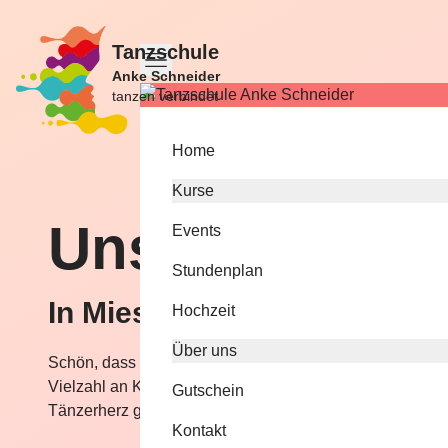
Tanzschule
Anke Schneider
tanzen verbindet
Home
Kurse
Unse­re Kurse
Events
Stundenplan
In Miesbach
Hochzeit
Über uns
Schön, dass Sie sich für unsere Kurse interessieren. Wir
Vielzahl an Kursen und Programmen in Miesbach an. Bei
Gutschein
Tänzerherz glücklich!
Kontakt