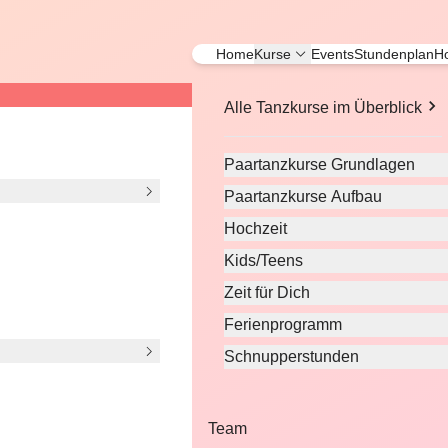
Home
Kurse
Events
Stundenplan
Ho
Alle Tanzkurse im Überblick
Paartanzkurse Grundlagen
Paartanzkurse Aufbau
Hochzeit
Kids/Teens
Zeit für Dich
Ferienprogramm
Schnupperstunden
 bieten Ihnen eine
 uns wird jedes
Team