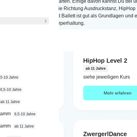
nz-Bereich gibt es viele Sparten. Einige davon kannst Du bei u
odernDance geht mehr in die Richtung Ausdruckstanz, HipHop i
einlich jedem bekannt. Und Ballett ist gut als Grundlagen und e
Körperhaltung.
op Level 1
HipHop Level 2
 Jahre
ab 11 Jahre
jeweiligen Kurs
siehe jeweiligen Kurs
,5-10 Jahre
6,5-10 Jahre
Mehr erfahren
Mehr erfahren
ab 11 Jahre
gramm
6,5-10 Jahre
gramm
ab 11 Jahre
Class Level 3
ZwergerlDance