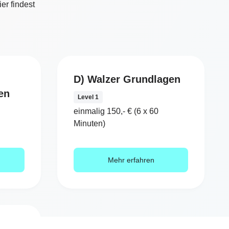
er findest
D) Walzer Grundlagen
en
Level 1
einmalig 150,- € (6 x 60
Minuten)
Mehr erfahren
evel