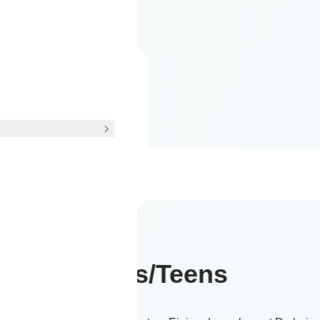
zeitskurs
itskurs
ig 150,- € (6x 60
n)
Mehr erfahren
Kids/Teens