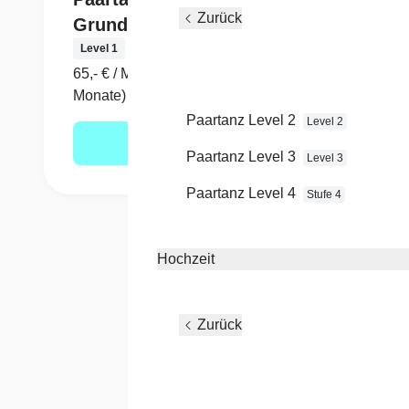
Zurück
Grundlagen
Stufe 1
Level 1
siehe 
65,- € / Monat (Laufzeit 12
Monate)
Paartanz Level 2
Level 2
Mehr erfahren
Paartanz Level 3
Level 3
Paartanz Level 4
Stufe 4
Hochzeit
Zurück
Wenn Du 
1 Jahr ta